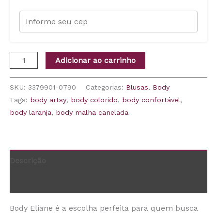
Adicionar ao carrinho
SKU:
3379901-0790
Categorias:
Blusas
,
Body
Tags:
body artsy
,
body colorido
,
body confortável
,
body laranja
,
body malha canelada
Descrição
Informação adicional
Body Eliane é a escolha perfeita para quem busca