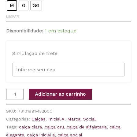
M
G
GG
LIMPAR
Disponibilidade:
1 em estoque
Simulação de frete
Adicionar ao carrinho
SKU:
73101991-13260C
Categorias:
Calças
,
Inicial A
,
Marca
,
Social
Tags:
calça clara
,
calça cru
,
calça de alfaiataria
,
calca
elegante
,
calça inicial a
,
calça social