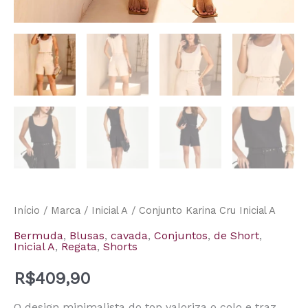
Início
/
Marca
/
Inicial A
/ Conjunto Karina Cru Inicial A
Bermuda
,
Blusas
,
cavada
,
Conjuntos
,
de Short
,
Inicial A
,
Regata
,
Shorts
R$
409,90
O design minimalista do top valoriza o colo e traz