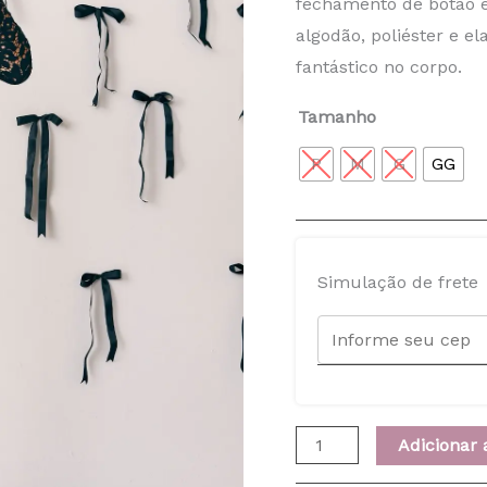
fechamento de botão 
A
algodão, poliéster e el
quantidade
fantástico no corpo.
Tamanho
P
M
G
GG
Simulação de frete
Adicionar 