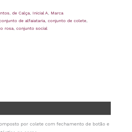
untos
,
de Calça
,
Inicial A
,
Marca
conjunto de alfaiataria
,
conjunto de colete
,
to rosa
,
conjunto social
 composto por colete com fechamento de botão e