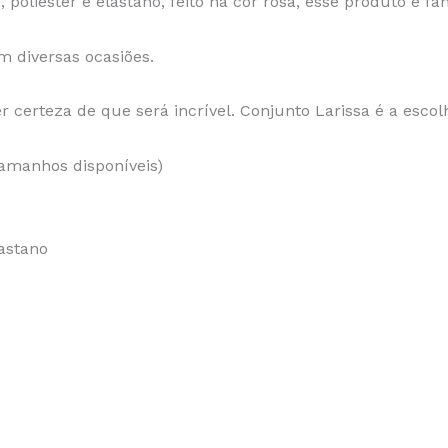
oliéster e elastano, feito na cor rosa, esse produto é fan
em diversas ocasiões.
 certeza de que será incrível. Conjunto Larissa é a escol
tamanhos disponíveis)
astano