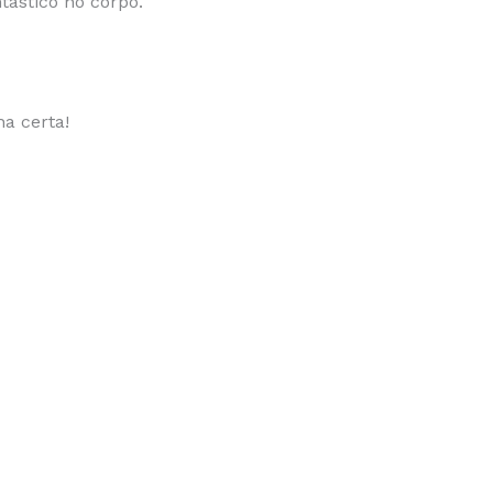
tástico no corpo.
ha certa!