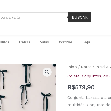
BUSCAR
untos
Calças
Saias
Vestidos
Loja
Conjunto
Início
/
Marca
/
Inicial A
/
Larissa
Colete
,
Conjuntos
,
de 
Rosa
R$
579,90
Colete
e
Conjunto Larissa é a 
Calça
multidão. Conjunto de
Inicial