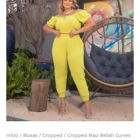
-
Preto
quantidade
Início
/
Blusas
/
Cropped
/ Cropped Maui Bellah Curves