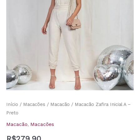
-
Preto
quantidade
Início
/
Macacões
/
Macacão
/ Macacão Zafira Inicial A –
Preto
Macacão
,
Macacões
R$
279,90