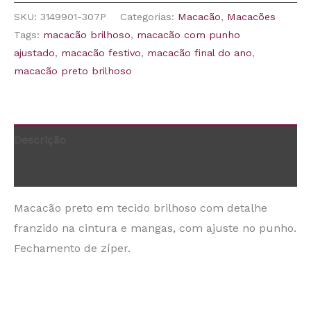
SKU:
3149901-307P
Categorias:
Macacão
,
Macacões
Tags:
macacão brilhoso
,
macacão com punho
ajustado
,
macacão festivo
,
macacão final do ano
,
macacão preto brilhoso
Descrição
Informação adicional
Macacão preto em tecido brilhoso com detalhe
franzido na cintura e mangas, com ajuste no punho.
Fechamento de zíper.