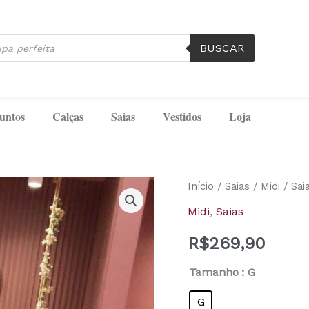
BUSCAR
untos
Calças
Saias
Vestidos
Loja
Saia
Início
/
Saias
/
Midi
/ Saia
Irina
Midi
,
Saias
Inicial
R$
269,90
A
quantidade
Tamanho
: G
G