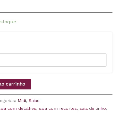
estoque
ao carrinho
egorias:
Midi
,
Saias
saia com detalhes
,
saia com recortes
,
saia de linho
,