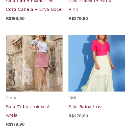
Saia Linho Fivela Cós
Saia Flávia Inicial A –
Cora Canela – Erva Doce
Pink
R$
199,90
R$
279,90
Curta
Midi
Saia Tulipa Inicial A –
Saia Raina Luvi
Areia
R$
279,90
R$
179,90