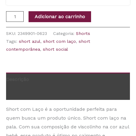
Adicionar ao carrinho
SKU:
2349901-0623
Categoria:
Shorts
Tags:
short azul
,
short com laço
,
short
contemporânea
,
short social
Descrição
Informação adicional
Short com Laço é a oportunidade perfeita para
quem busca um produto único. Short com laço na
pala. Com sua composição de viscolinho na cor azul
bebê, esse produto é ótimo no caimento e