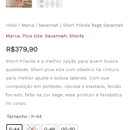
Início
/
Marca
/
Savannah
/ Short Priscila Bege Savannah
Marca
,
Plus size
,
Savannah
,
Shorts
R$
379,90
Short Priscila é a melhor opção para quem busca
qualidade. Short plus size com elástico na cintura
para melhor ajuste e bolsos laterais. Com sua
composição em poliéster, viscose e elastano, tecido
forrado, feito na cor bege, esse produto é fantástico
no corpo.
Tamanho
: P-44
P-44
M-46
G-48
GG-50