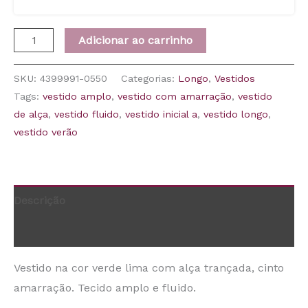
Adicionar ao carrinho
SKU:
4399991-0550
Categorias:
Longo
,
Vestidos
Tags:
vestido amplo
,
vestido com amarração
,
vestido
de alça
,
vestido fluido
,
vestido inicial a
,
vestido longo
,
vestido verão
Descrição
Informação adicional
Vestido na cor verde lima com alça trançada, cinto
amarração. Tecido amplo e fluido.