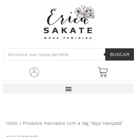
Classificado
Ir
por
mais
para
recente
o
conteúdo
Pesquisar
BUSCAR
produtos
Início
/ Produtos marcados com a tag “alça trançada”
alça trançada