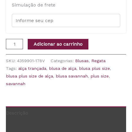
Simulação de frete
Adicionar ao carrinho
SKU:
4359901-178V
Categorias:
Blusas
,
Regata
Tags:
alça trançada
,
blusa de alça
,
blusa plus size
,
blusa plus size de alça
,
blusa savannah
,
plus size
,
savannah
Descrição
Informação adicional