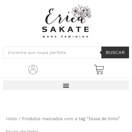
Classificado
Ir
por
mais
para
recente
o
conteúdo
Pesquisar
BUSCAR
produtos
Início
/ Produtos marcados com a tag “blusa de linho”
blusa de linho