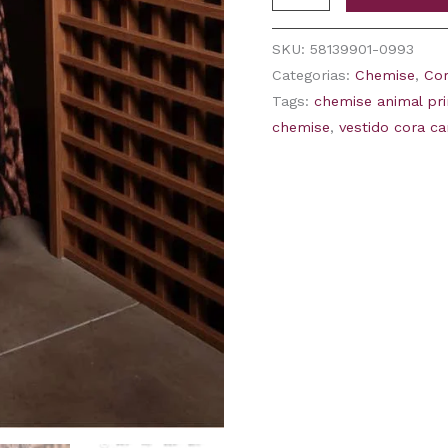
SKU:
58139901-0993
Categorias:
Chemise
,
Cor
Tags:
chemise animal pri
chemise
,
vestido cora ca