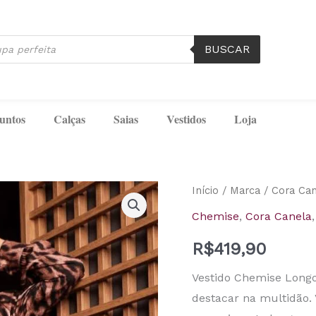
BUSCAR
untos
Calças
Saias
Vestidos
Loja
Vestido
Início
/
Marca
/
Cora Can
Chemise
Chemise
,
Cora Canela
Longo
R$
419,90
Onça
Cora
Vestido Chemise Longo
Canela
destacar na multidão.
quantidade