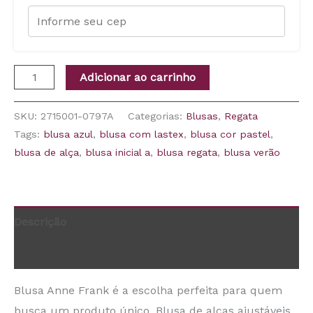
Adicionar ao carrinho
SKU:
2715001-0797A
Categorias:
Blusas
,
Regata
Tags:
blusa azul
,
blusa com lastex
,
blusa cor pastel
,
blusa de alça
,
blusa inicial a
,
blusa regata
,
blusa verão
Descrição
Informação adicional
Blusa Anne Frank é a escolha perfeita para quem
busca um produto único. Blusa de alças ajustáveis