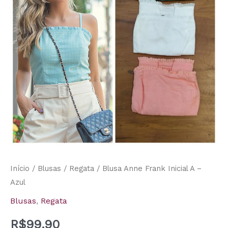
A
-
Azul
quantidade
Início
/
Blusas
/
Regata
/ Blusa Anne Frank Inicial A –
Azul
Blusas
,
Regata
R$
99,90